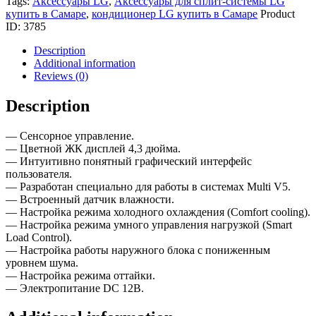
Tags:
Аксессуары LG
,
Аксессуары для сплит-системы LG
ENCXLEU
купить в Самаре
,
кондиционер LG купить в Самаре
Product
quantity
ID:
3785
Description
Additional information
Reviews (0)
Description
— Сенсорное управление.
— Цветной ЖК дисплей 4,3 дюйма.
— Интуитивно понятный графический интерфейс
пользователя.
— Разработан специально для работы в системах Multi V5.
— Встроенный датчик влажности.
— Настройка режима холодного охлаждения (Comfort cooling).
— Настройка режима умного управления нагрузкой (Smart
Load Control).
— Настройка работы наружного блока с пониженным
уровнем шума.
— Настройка режима оттайки.
— Электропитание DC 12В.