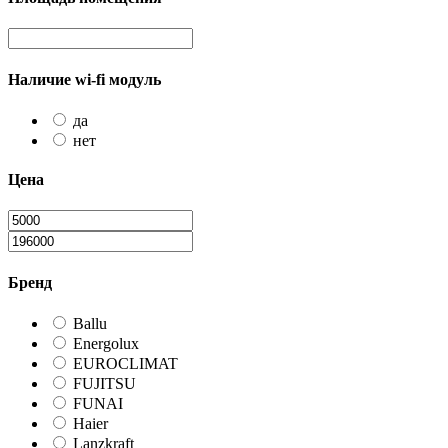
Наличие wi-fi модуль
да
нет
Цена
Бренд
Ballu
Energolux
EUROCLIMAT
FUJITSU
FUNAI
Haier
Lanzkraft