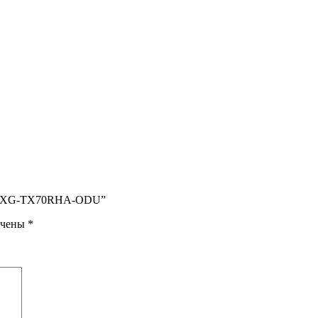
IDU/XG-TX70RHA-ODU”
ечены
*