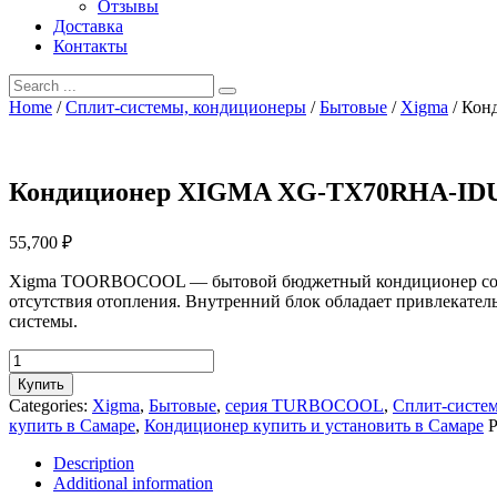
Отзывы
Доставка
Контакты
Home
/
Сплит-системы, кондиционеры
/
Бытовые
/
Xigma
/ Ко
Кондиционер XIGMA XG-TX70RHA-I
55,700
₽
Xigma TOORBOCOOL — бытовой бюджетный кондиционер со сти
отсутствия отопления. Внутренний блок обладает привлекател
системы.
Кондиционер
XIGMA
Купить
XG-
Categories:
Xigma
,
Бытовые
,
серия TURBOCOOL
,
Сплит-систе
TX70RHA-
купить в Самаре
,
Кондиционер купить и установить в Самаре
P
IDU/XG-
TX70RHA-
Description
ODU
Additional information