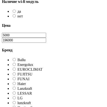
Наличие wi-fi модуль
да
нет
Цена
Бренд
Ballu
Energolux
EUROCLIMAT
FUJITSU
FUNAI
Haier
Lanzkraft
LESSAR
LG
lunzkraft