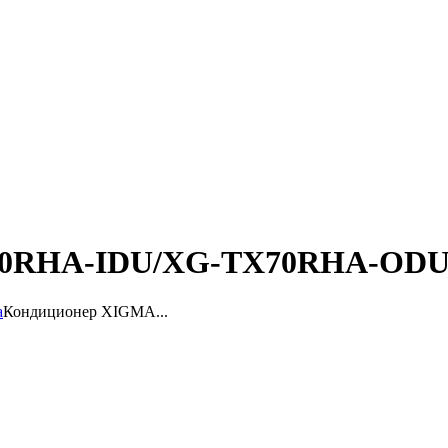
70RHA-IDU/XG-TX70RHA-OD
a
Кондиционер XIGMA...