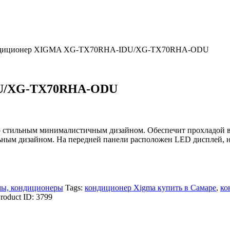
ндиционер XIGMA XG-TX70RHA-IDU/XG-TX70RHA-ODU
DU/XG-TX70RHA-ODU
льным минималистичным дизайном. Обеспечит прохладой в ж
ьным дизайном. На передней панели расположен LED дисплей, на
мы, кондиционеры
Tags:
кондиционер Xigma купить в Самаре
,
ко
roduct ID:
3799