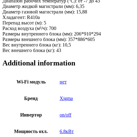
Диапазон рабочих температур (°С): от -7 до 43
Диаметр жидкой магистрали (мм): 6,35
Диаметр газовой магистрали (мм): 15,88
Хладагент: R410a
Перепад высот (м): 5
Расход воздуха (м³/ч): 700
Размеры внутреннего блока (мм): 206*910*294
Размеры внешнего блока (мм): 357*886*605
Вес внутреннего блока (кг): 10,5
Вес внешнего блока (кг): 43
Additional information
Wi-Fi модуль
нет
Бренд
Xigma
Инвертор
on/off
Мощность охл.
6.8кВт