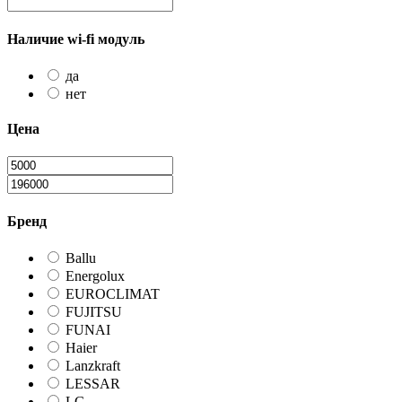
Наличие wi-fi модуль
да
нет
Цена
Бренд
Ballu
Energolux
EUROCLIMAT
FUJITSU
FUNAI
Haier
Lanzkraft
LESSAR
LG