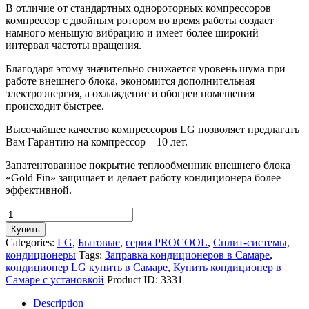
В отличие от стандартных однороторных компрессоров
компрессор с двойным ротором во время работы создает
намного меньшую вибрацию и имеет более широкий
интервал частоты вращения.
Благодаря этому значительно снижается уровень шума при
работе внешнего блока, экономится дополнительная
электроэнергия, а охлаждение и обогрев помещения
происходит быстрее.
Высочайшее качество компрессоров LG позволяет предлагать
Вам Гарантию на компрессор – 10 лет.
Запатентованное покрытие теплообменник внешнего блока
«Gold Fin» защищает и делает работу кондиционера более
эффективной.
Кондиционер
LG
Купить
B18TS.NSK/B18TS.UL2
Categories:
LG
,
Бытовые
,
серия PROCOOL
,
Сплит-системы,
quantity
кондиционеры
Tags:
Заправка кондиционеров в Самаре
,
кондиционер LG купить в Самаре
,
Купить кондиционер в
Самаре с установкой
Product ID:
3331
Description